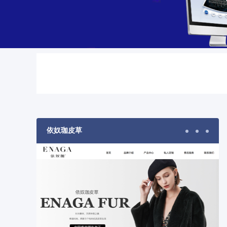
依奴珈皮草