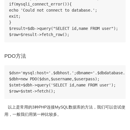
if(mysqli_connect_error()){

echo 'Could not connect to database.';

exit;

}

$result=$db->query("SELECT id,name FROM user");

$row=$result->fetch_row();
PDO方法
$dsn='mysql:host='.$dbhost.';dbname='.$dbdatabase.';'
$dbh=new PDO($dsn,$username,$userpass);

$stmt=$dbh->query('SELECT id,name FROM user');

$row=$stmt->fetch();
以上是常用的3种PHP连接MySQL数据库的方法，我们可以尝试使
用，一般我们用第一种比较多。