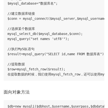
$mysql_database="数据库名";

//建立数据库链接

$conn = mysql_connect($mysql_server,$mysql_userna
//选择某个数据库

mysql_select_db($mysql_database,$conn);

mysql_query("set names 'utf8'");

//执行MySQL语句

$result=mysql_query("SELECT id,name FROM 数据库表");

//提取数据

$row=mysql_fetch_row($result);

在提取数据的时候，我们使用mysql_fetch_row，还可以使用mysql_
面向对象方法
$db=new mysqli($dbhost,$username,$userpass,$dbdatabas