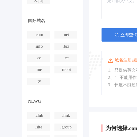
.公司
国际域名
.com
.net
立即查
.info
.biz
.co
.cc
域名注册规
.me
.mobi
1、只提供英文字
2、"-"不能用
.tv
3、长度不能超
NEWG
.club
.link
.site
.group
为何选择.com