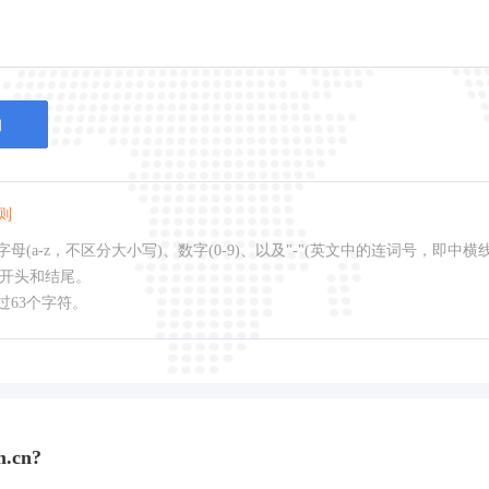
询
则
母(a-z，不区分大小写)、数字(0-9)、以及"-"(英文中的连词号，即中横
作开头和结尾。
过63个字符。
.cn?