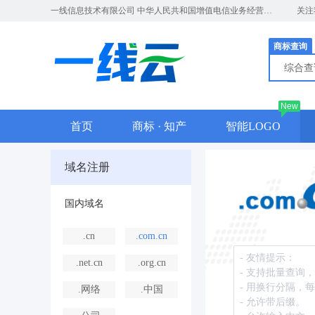
一线信息技术有限公司 中华人民共和国增值电信业务经营许可证：A2.B1.B2-20181526
关注
商标查询
综合
New
首页
商标 · 知产
智能LOGO
域名注册
国内域名
.cn
.com.cn
.net.cn
.org.cn
.网络
.中国